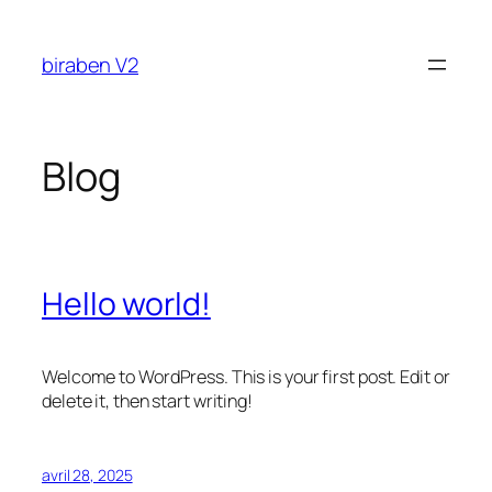
Aller
au
biraben V2
contenu
Blog
Hello world!
Welcome to WordPress. This is your first post. Edit or
delete it, then start writing!
avril 28, 2025