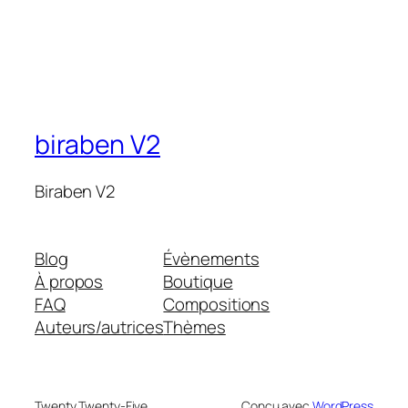
biraben V2
Biraben V2
Blog
Évènements
À propos
Boutique
FAQ
Compositions
Auteurs/autrices
Thèmes
Twenty Twenty-Five
Conçu avec
WordPress